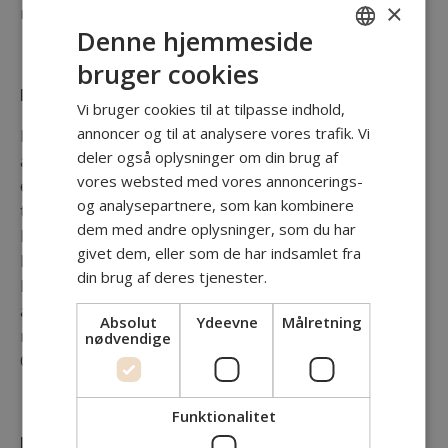
×
miljø.
Denne hjemmeside
bruger cookies
ENGLISH
Forlæng Levetiden og Reducer Ressourcespild
DANISH
Vi bruger cookies til at tilpasse indhold,
annoncer og til at analysere vores trafik. Vi
En datadrevet tilgang til vedligeholdelse kan være
deler også oplysninger om din brug af
afgørende for at skabe en mere bæredygtig
vores websted med vores annoncerings-
energisektor. Ved at identificere og løse problemer
og analysepartnere, som kan kombinere
tidligt kan man forlænge levetiden af centrale
dem med andre oplysninger, som du har
komponenter og undgå unødvendigt ressourcespild.
givet dem, eller som de har indsamlet fra
Produktion og udskiftning af anlægsdele i glasfiber
din brug af deres tjenester.
kræver store mængder energi og råmaterialer, så ved
at forlænge deres levetid, og først udskifte når det er
Absolut
Ydeevne
Målretning
nødvendigt, bidrager virksomheder til en reduktion i
nødvendige
CO2-aftryk og materialeforbrug.
Funktionalitet
Beskyt Miljøet og Mennesker