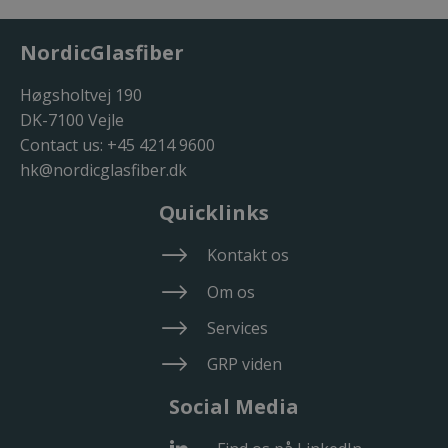
NordicGlasfiber
Høgsholtvej 190
DK-7100 Vejle
Contact us:
+45 4214 9600
hk@nordicglasfiber.dk
Quicklinks
Kontakt os
Om os
Services
GRP viden
Social Media