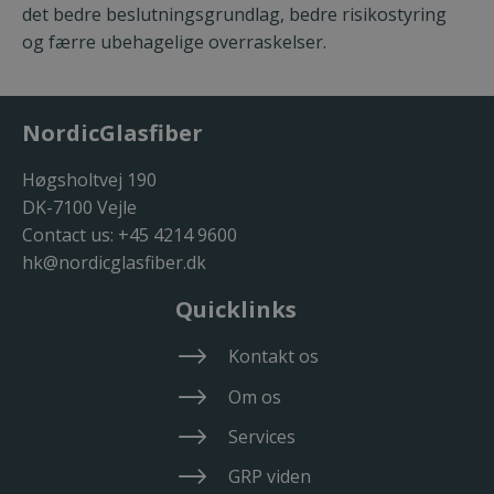
det bedre beslutningsgrundlag, bedre risikostyring
og færre ubehagelige overraskelser.
NordicGlasfiber
Høgsholtvej 190
DK-7100 Vejle
Contact us:
+45 4214 9600
hk@nordicglasfiber.dk
Quicklinks
Kontakt os
Om os
Services
GRP viden